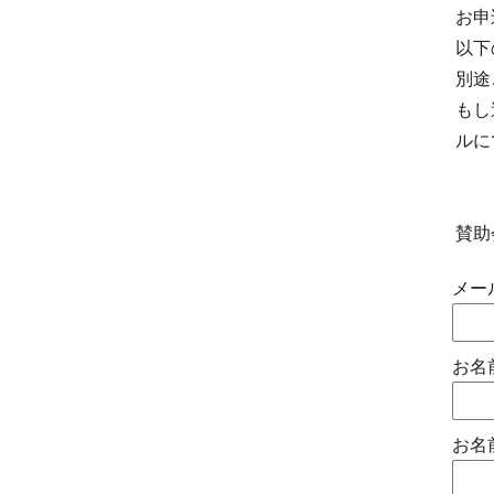
お申
以下
別途
もし
ルに
​賛
メー
お名
お名