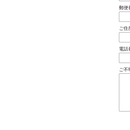
郵便
ご住
電話
ご不