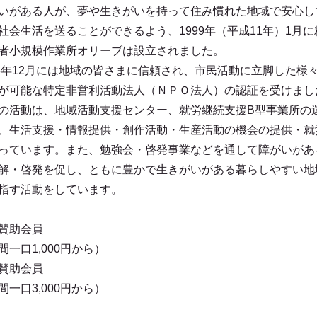
いがある人が、夢や生きがいを持って住み慣れた地域で安心し
社会生活を送ることができるよう、1999年（平成11年）1月
者小規模作業所オリーブは設立されました。
03年12月には地域の皆さまに信頼され、市民活動に立脚した様
が可能な特定非営利活動法人（ＮＰＯ法人）の認証を受けまし
の活動は、地域活動支援センター、就労継続支援B型事業所の
、生活支援・情報提供・創作活動・生産活動の機会の提供・就
っています。また、勉強会・啓発事業などを通して障がいがあ
解・啓発を促し、ともに豊かで生きがいがある暮らしやすい地
指す活動をしています。
賛助会員
間一口1,000円から）
賛助会員
間一口3,000円から）